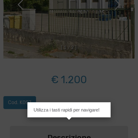
[
1
/
2
]
€ 1.200
Cod. K007
Utilizza i tasti rapidi per navigare!
Descrizione