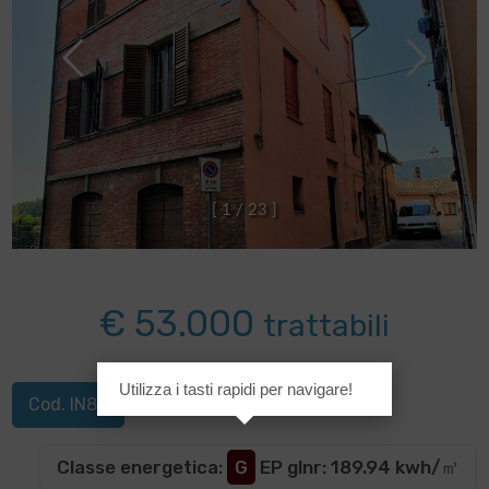
[
1
/
2
3
]
€ 53.000
trattabili
Utilizza i tasti rapidi per navigare!
Cod. IN88
Classe energetica
:
G
EP glnr
: 189.94 kwh/㎡