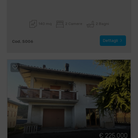
140 mq
2 Camere
2 Bagni
Dettagli
Cod. S006
€ 225.000