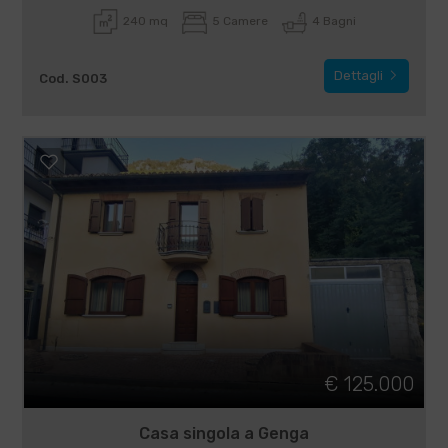
240 mq
5 Camere
4 Bagni
Dettagli
Cod. S003
€ 125.000
Casa singola a Genga