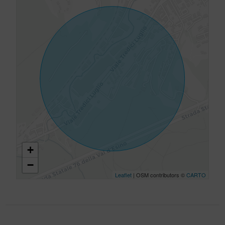
+
−
Leaflet
| OSM contributors ©
CARTO