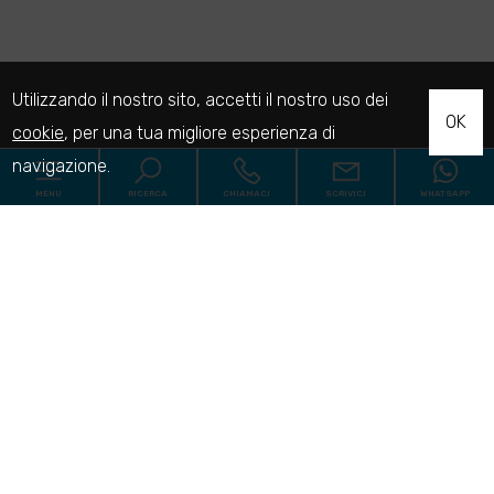
Utilizzando il nostro sito, accetti il nostro uso dei
OK
cookie
, per una tua migliore esperienza di
navigazione.
MENU
RICERCA
CHIAMACI
SCRIVICI
WHATSAPP
Codice
Home
Contratto
Agenzia
Qualsiasi
Vendita
Affitto
Servizi
Comune
Immobili