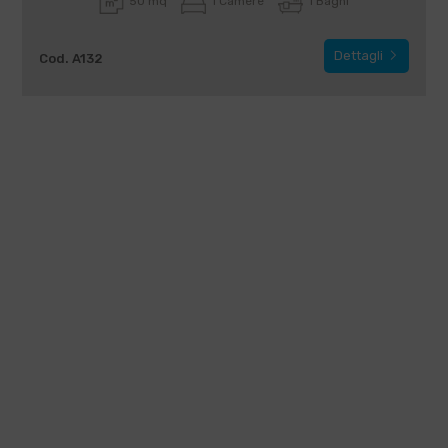
50 mq
1 Camere
1 Bagni
Dettagli
Cod. A132