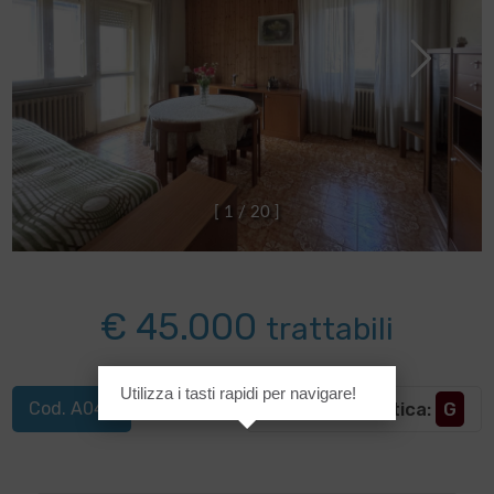
[
1
/
2
0
]
€ 45.000
trattabili
Utilizza i tasti rapidi per navigare!
Cod. A045
Classe energetica
:
G