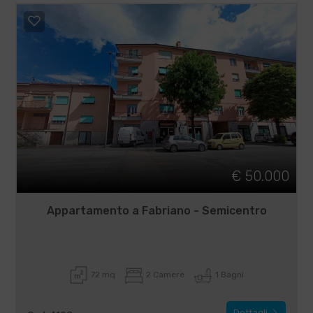
€ 50.000
Appartamento a Fabriano - Semicentro
72 mq
2 Camere
1 Bagni
Dettagli